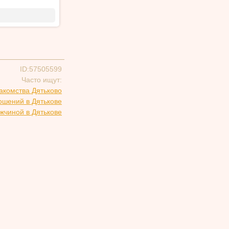
ID:57505599
Часто ищут:
акомства Дятьково
ошений в Дятькове
жчиной в Дятькове