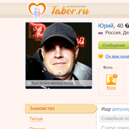
Юрий
,
40
Россия
,
Дя
Сообщение
Он вам нра
Фото
1
Был
более месяца назад
Фото
Знакомство
Ищу
девушк
Семейное п
Типаж
Статус отно