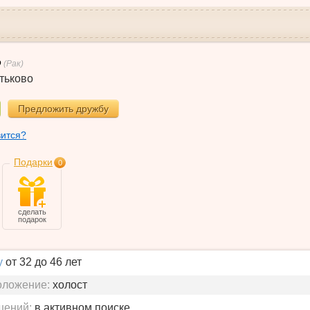
(Рак)
тьково
Предложить дружбу
вится?
Подарки
0
сделать
подарок
у
от 32 до 46 лет
оложение:
холост
шений:
в активном поиске