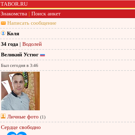
TABOR.RU
Знакомства
|
Поиск анкет
Написать сообщение
Коля
34 года
|
Водолей
Великий Устюг
Был сегодня в 3:46
Личные фото
(1)
Сердце свободно