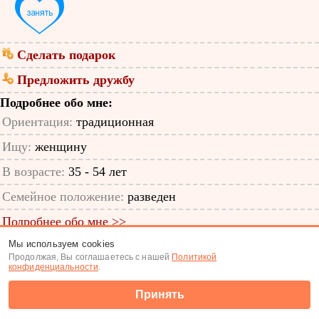
Сделать подарок
Предложить дружбу
Подробнее обо мне:
Ориентация:
традиционная
Ищу:
женщину
В возрасте:
35 - 54 лет
Семейное положение:
разведен
Подробнее обо мне >>
Мы используем cookies
ID анкеты: 58330085
Продолжая, Вы соглашаетесь с нашей
Политикой
конфиденциальности
.
Знакомства
|
Поиск анкет
Принять
(c) Tabor.ru 2026