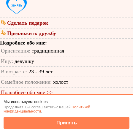
Сделать подарок
Предложить дружбу
Подробнее обо мне:
Ориентация:
традиционная
Ищу:
девушку
В возрасте:
23 - 39 лет
Семейное положение:
холост
Подробнее обо мне >>
Мы используем cookies
ID анкеты: 58467206
Продолжая, Вы соглашаетесь с нашей
Политикой
конфиденциальности
.
Знакомства
|
Поиск анкет
Принять
(c) Tabor.ru 2026