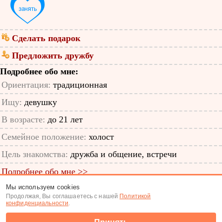
Сделать подарок
Предложить дружбу
Подробнее обо мне:
Ориентация:
традиционная
Ищу:
девушку
В возрасте:
до 21 лет
Семейное положение:
холост
Цель знакомства:
дружба и общение, встречи
Подробнее обо мне >>
Мы используем cookies
ID анкеты: 58830647
Продолжая, Вы соглашаетесь с нашей
Политикой
конфиденциальности
.
Знакомства
|
Поиск анкет