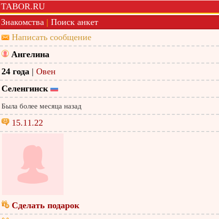
TABOR.RU
Знакомства
|
Поиск анкет
Написать сообщение
Ангелина
24 года
|
Овен
Селенгинск
Была более месяца назад
15.11.22
Сделать подарок