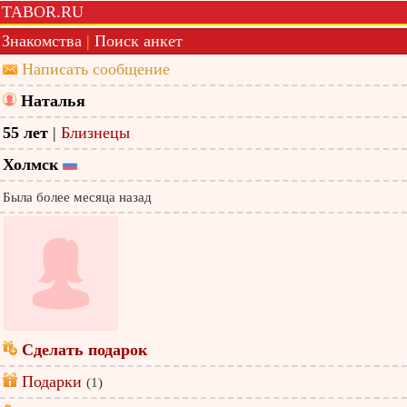
TABOR.RU
Знакомства
|
Поиск анкет
Написать сообщение
Наталья
55 лет
|
Близнецы
Холмск
Была более месяца назад
Сделать подарок
Подарки
(1)