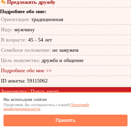
Предложить дружбу
Подробнее обо мне:
Ориентация:
традиционная
Ищу:
мужчину
В возрасте:
45 - 54 лет
Семейное положение:
не замужем
Цель знакомства:
дружба и общение
Подробнее обо мне >>
ID анкеты: 59115062
Знакомства
|
Поиск анкет
Мы используем cookies
(c) Tabor.ru 2026
Продолжая, Вы соглашаетесь с нашей
Политикой
конфиденциальности
.
Принять