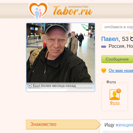
отдамся в хо
Павел
,
53
Россия
,
Но
Сообщение
Он вам нра
Фото
Был
более месяца назад
1
Фото
Знакомство
Ищу
женщин