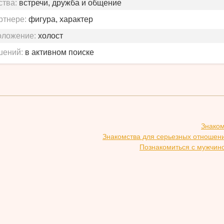
ства:
встречи, дружба и общение
ртнере:
фигура, характер
оложение:
холост
шений:
в активном поиске
Знаком
Знакомства для серьезных отношен
Познакомиться с мужчин