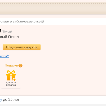
рошие и заботливые руки😘
(Телец)
вый Оскол
Предложить дружбу
вится?
Подарки
0
сделать
подарок
у
до 35 лет