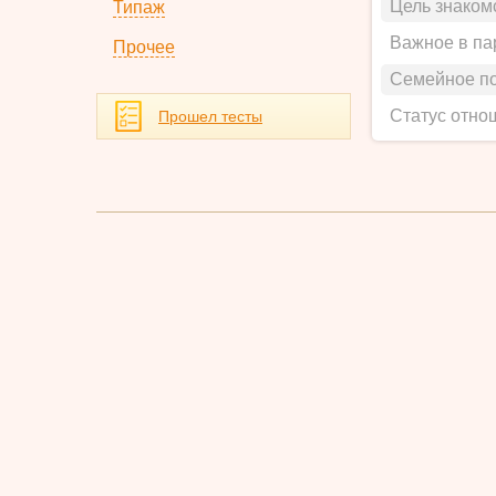
Цель знаком
Типаж
Важное в па
Прочее
Семейное п
Статус отно
Прошел тесты