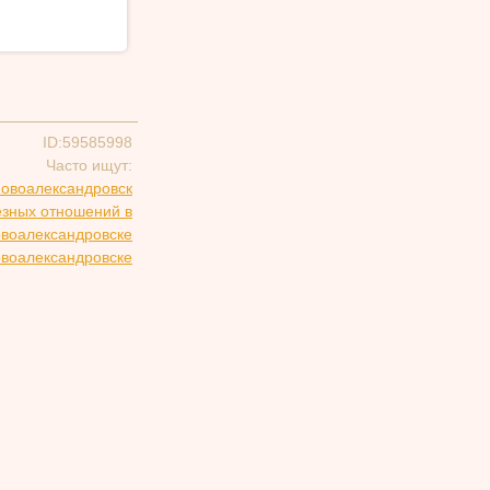
ID:59585998
Часто ищут:
Новоалександровск
езных отношений в
воалександровске
овоалександровске