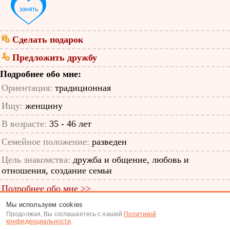
Сделать подарок
Предложить дружбу
Подробнее обо мне:
Ориентация:
традиционная
Ищу:
женщину
В возрасте:
35 - 46 лет
Семейное положение:
разведен
Цель знакомства:
дружба и общение, любовь и
отношения, создание семьи
Подробнее обо мне >>
Мы используем cookies
ID анкеты: 59628614
Продолжая, Вы соглашаетесь с нашей
Политикой
конфиденциальности
.
Знакомства
|
Поиск анкет