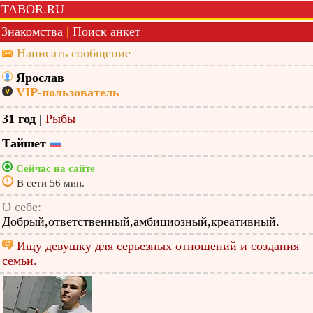
TABOR.RU
Знакомства
|
Поиск анкет
Написать сообщение
Ярослав
VIP-пользователь
31 год
|
Рыбы
Тайшет
Сейчас на сайте
В сети 56 мин.
О себе:
Добрый,ответственный,амбициозный,креативный.
Ищу девушку для серьезных отношений и создания
семьи.