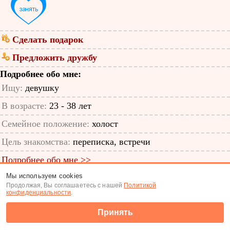
Сделать подарок
Предложить дружбу
Подробнее обо мне:
Ищу:
девушку
В возрасте:
23 - 38 лет
Семейное положение:
холост
Цель знакомства:
переписка, встречи
Подробнее обо мне >>
Мы используем cookies
ID анкеты: 60302265
Продолжая, Вы соглашаетесь с нашей
Политикой
конфиденциальности
.
Знакомства
|
Поиск анкет
Принять
(c) Tabor.ru 2026