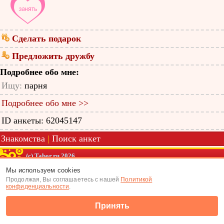
Сделать подарок
Предложить дружбу
Подробнее обо мне:
Ищу:
парня
Подробнее обо мне >>
ID анкеты: 62045147
Знакомства
|
Поиск анкет
(c) Tabor.ru 2026
Мы используем cookies
Продолжая, Вы соглашаетесь с нашей
Политикой
конфиденциальности
.
Принять