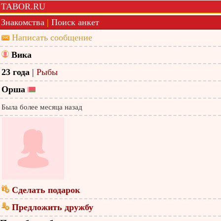
TABOR.RU
Знакомства
|
Поиск анкет
Написать сообщение
Вика
23 года
|
Рыбы
Орша
Была более месяца назад
Сделать подарок
Предложить дружбу