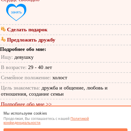
Сделать подарок
Предложить дружбу
Подробнее обо мне:
Ищу:
девушку
В возрасте:
29 - 40 лет
Семейное положение:
холост
Цель знакомства:
дружба и общение, любовь и
отношения, создание семьи
Подробнее обо мне >>
Мы используем cookies
ID анкеты: 62053092
Продолжая, Вы соглашаетесь с нашей
Политикой
конфиденциальности
.
Знакомства
|
Поиск анкет