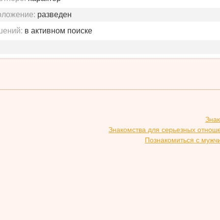
оложение:
разведен
шений:
в активном поиске
Зна
Знакомства для серьезных отнош
Познакомиться с мужч