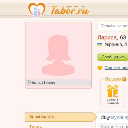
Серьёзные о
Лариса
,
68
Украина
,
Л
Сообщение
Она вам нр
Подарки
0
Была
21 июля
сделать
подарок
Знакомство
Ищу
мужчин
Важное в па
Типаж