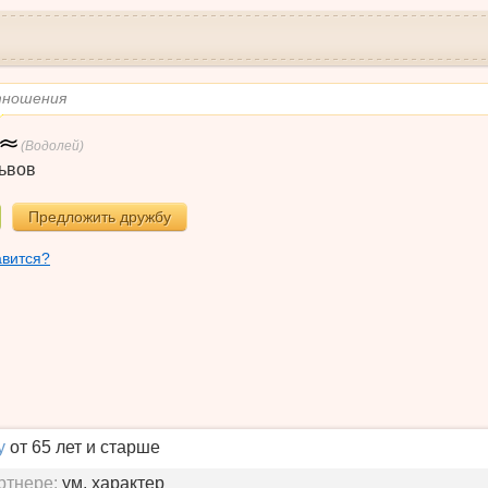
тношения
(Водолей)
ьвов
Предложить дружбу
авится?
у
от 65 лет и старше
ртнере:
ум, характер