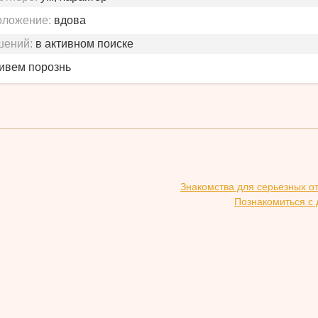
оложение:
вдова
шений:
в активном поиске
живем порознь
Знакомства для серьезных о
Познакомиться с 