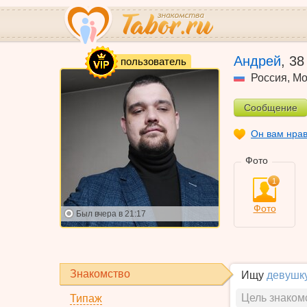
VIP
Андрей
,
38
пользователь
Россия
,
Мо
Сообщение
Он вам нра
Фото
1
Фото
Был
вчера в 21:17
Знакомство
Ищу
девушк
Цель знаком
Типаж