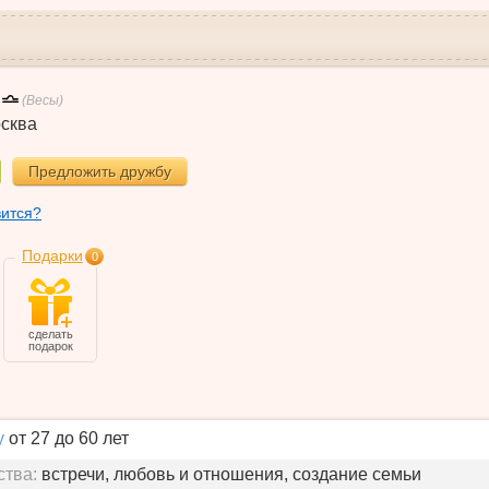
(Весы)
сква
Предложить дружбу
вится?
Подарки
0
сделать
подарок
у
от 27 до 60 лет
ства:
встречи, любовь и отношения, создание семьи