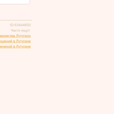
ID:63444650
Часто ищут:
акомства Лутугино
ошений в Лутугине
жчиной в Лутугине