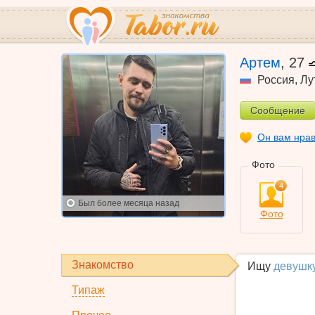
Артем
,
27
Россия
,
Лу
Сообщение
Он вам нра
Фото
4
Был
более месяца назад
Фото
Знакомство
Ищу
девушк
Типаж