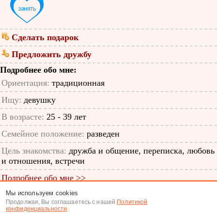
Сделать подарок
Предложить дружбу
Подробнее обо мне:
Ориентация:
традиционная
Ищу:
девушку
В возрасте:
25 - 39 лет
Семейное положение:
разведен
Цель знакомства:
дружба и общение, переписка, любовь
и отношения, встречи
Подробнее обо мне >>
Мы используем cookies
ID анкеты: 63647867
Продолжая, Вы соглашаетесь с нашей
Политикой
конфиденциальности
.
Знакомства
|
Поиск анкет