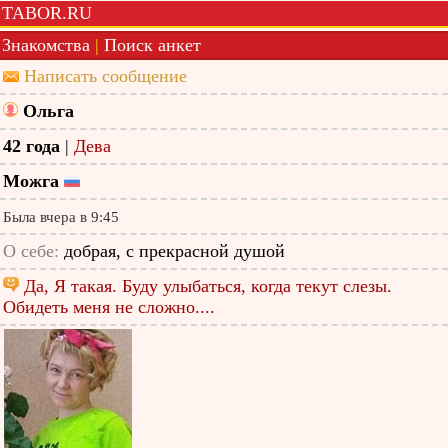
TABOR.RU
Знакомства
|
Поиск анкет
Написать сообщение
Ольга
42 года
|
Дева
Можга
Была вчера в 9:45
О себе:
добрая, с прекрасной душой
Да, Я такая. Буду улыбаться, когда текут слезы.
Обидеть меня не сложно....