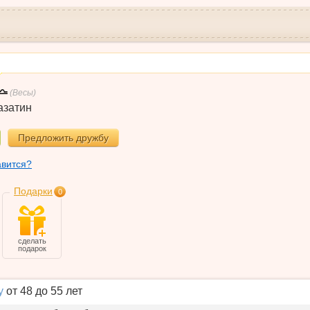
(Весы)
азатин
Предложить дружбу
авится?
Подарки
0
сделать
подарок
у
от 48 до 55 лет