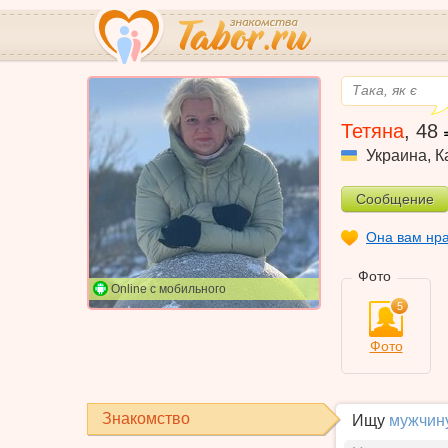
Така, як є
Тетяна
,
48
Украина
,
К
Сообщение
Она вам нр
Фото
Online с мобильного
5
Фото
Знакомство
Ищу
мужчин