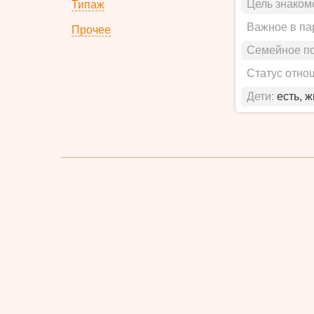
Цель знаком
Типаж
Важное в па
Прочее
Семейное п
Статус отно
Дети:
есть, 