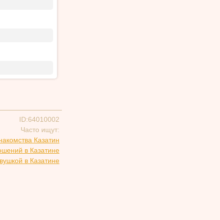
ID:64010002
Часто ищут:
накомства Казатин
ошений в Казатине
вушкой в Казатине