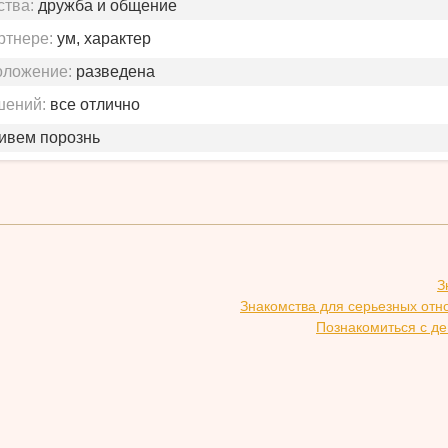
ства:
дружба и общение
ртнере:
ум, характер
оложение:
разведена
шений:
все отлично
живем порознь
З
Знакомства для серьезных отн
Познакомиться с де