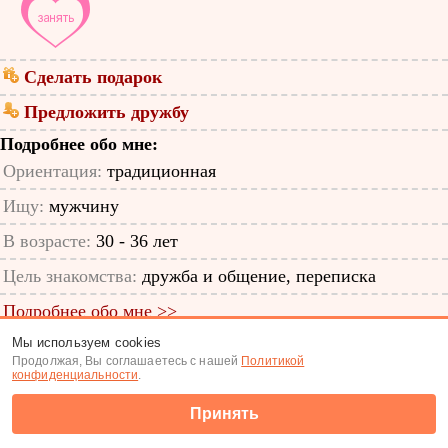
Сделать подарок
Предложить дружбу
Подробнее обо мне:
Ориентация:
традиционная
Ищу:
мужчину
В возрасте:
30 - 36 лет
Цель знакомства:
дружба и общение, переписка
Подробнее обо мне >>
Мы используем cookies
ID анкеты: 64013114
Продолжая, Вы соглашаетесь с нашей
Политикой
конфиденциальности
.
Знакомства
|
Поиск анкет
Принять
(c) Tabor.ru 2026