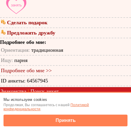
Сделать подарок
Предложить дружбу
Подробнее обо мне:
Ориентация:
традиционная
Ищу:
парня
Подробнее обо мне >>
ID анкеты: 64567945
Знакомства
|
Поиск анкет
Мы используем cookies
(c) Tabor.ru 2026
Продолжая, Вы соглашаетесь с нашей
Политикой
конфиденциальности
.
Принять