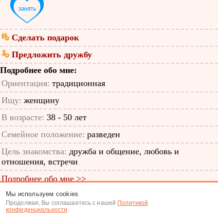
Сделать подарок
Предложить дружбу
Подробнее обо мне:
Ориентация:
традиционная
Ищу:
женщину
В возрасте:
38 - 50 лет
Семейное положение:
разведен
Цель знакомства:
дружба и общение, любовь и
отношения, встречи
Подробнее обо мне >>
Мы используем cookies
ID анкеты: 64600862
Продолжая, Вы соглашаетесь с нашей
Политикой
конфиденциальности
.
Знакомства
|
Поиск анкет