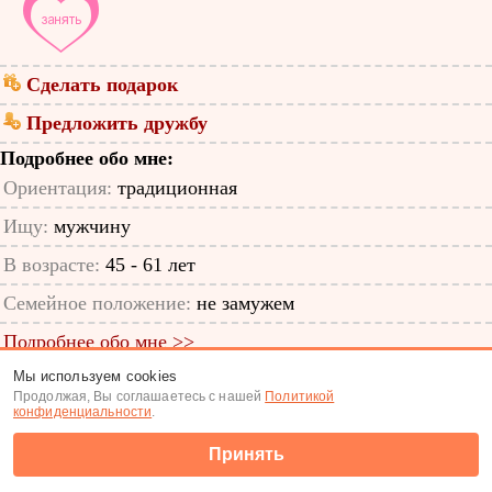
Сделать подарок
Предложить дружбу
Подробнее обо мне:
Ориентация:
традиционная
Ищу:
мужчину
В возрасте:
45 - 61 лет
Семейное положение:
не замужем
Подробнее обо мне >>
Мы используем cookies
ID анкеты: 64711138
Продолжая, Вы соглашаетесь с нашей
Политикой
конфиденциальности
.
Знакомства
|
Поиск анкет
Принять
(c) Tabor.ru 2026