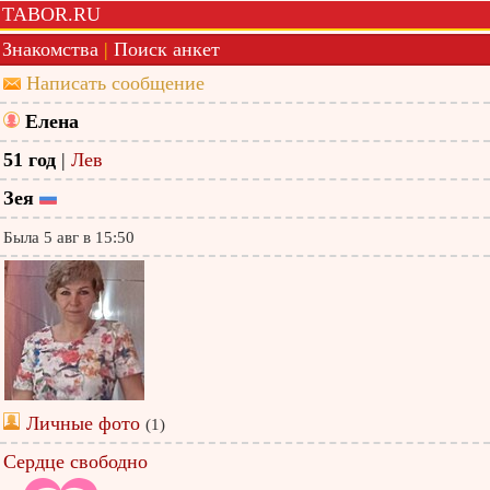
TABOR.RU
Знакомства
|
Поиск анкет
Написать сообщение
Елена
51 год
|
Лев
Зея
Была 5 авг в 15:50
Личные фото
(1)
Сердце свободно