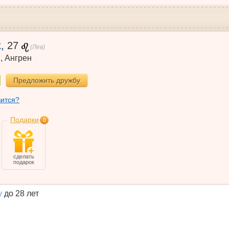
k
,
27
(Лев)
н
,
Ангрен
Предложить дружбу
вится?
Подарки
0
сделать
подарок
у
до 28 лет