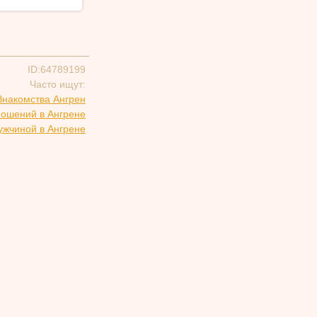
ID:64789199
Часто ищут:
Знакомства Ангрен
ношений в Ангрене
ужчиной в Ангрене