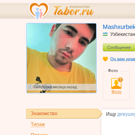
Mashxurbe
Узбекиста
Сообщение
Он вам нра
Фото
1
Был
более месяца назад
Фото
Знакомство
Ищу
девушк
Типаж