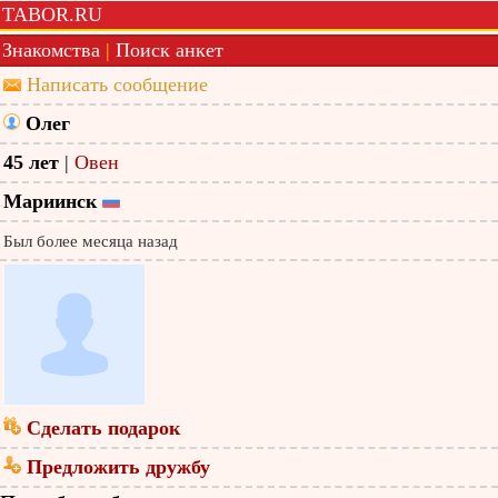
TABOR.RU
Знакомства
|
Поиск анкет
Написать сообщение
Олег
45 лет
|
Овен
Мариинск
Был более месяца назад
Сделать подарок
Предложить дружбу