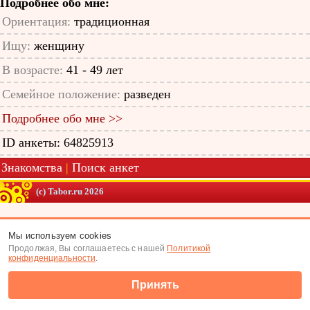
Подробнее обо мне:
Ориентация:
традиционная
Ищу:
женщину
В возрасте:
41 - 49 лет
Семейное положение:
разведен
Подробнее обо мне >>
ID анкеты: 64825913
Знакомства
|
Поиск анкет
(c) Tabor.ru 2026
Мы используем cookies
Продолжая, Вы соглашаетесь с нашей
Политикой
конфиденциальности
.
Принять