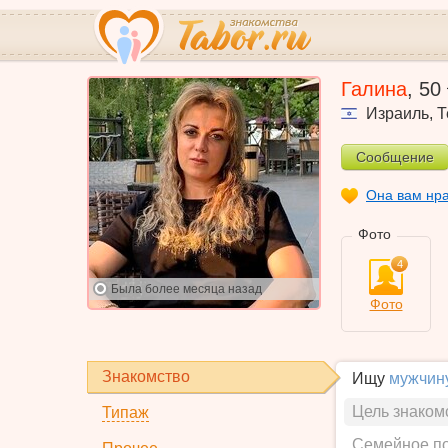
Галина
,
50
Израиль
,
Т
Сообщение
Она вам нр
Фото
4
Была
более месяца назад
Фото
Знакомство
Ищу
мужчин
Цель знаком
Типаж
Семейное п