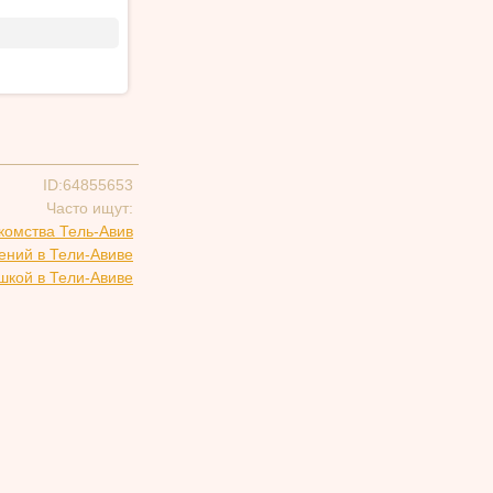
ID:64855653
Часто ищут:
комства Тель-Авив
ений в Тели-Авиве
шкой в Тели-Авиве