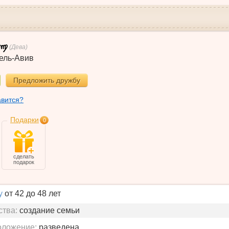
(Дева)
ель-Авив
Предложить дружбу
авится?
Подарки
0
сделать
подарок
у
от 42 до 48 лет
ства:
создание семьи
оложение:
разведена