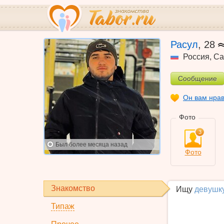
Расул
,
28
Россия
,
Са
Сообщение
Он вам нра
Фото
3
Был
более месяца назад
Фото
Знакомство
Ищу
девушк
Типаж