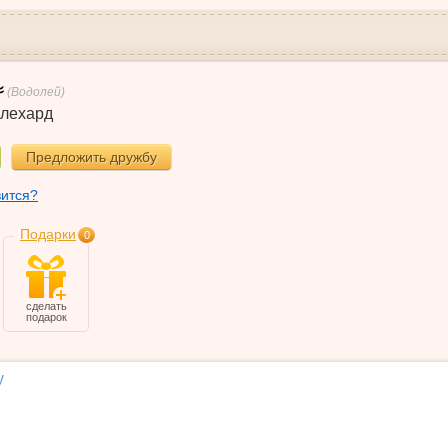
(Водолей)
лехард
Предложить дружбу
вится?
Подарки
0
сделать
подарок
у