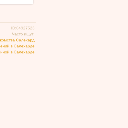
ID:64927523
Часто ищут:
комства Салехард
шений в Салехарде
чиной в Салехарде