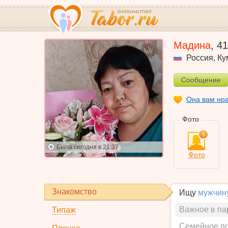
Мадина
,
41
Россия
,
Ку
Сообщение
Она вам нр
Фото
5
Была
сегодня в 21:37
Фото
Знакомство
Ищу
мужчин
Важное в па
Типаж
Семейное п