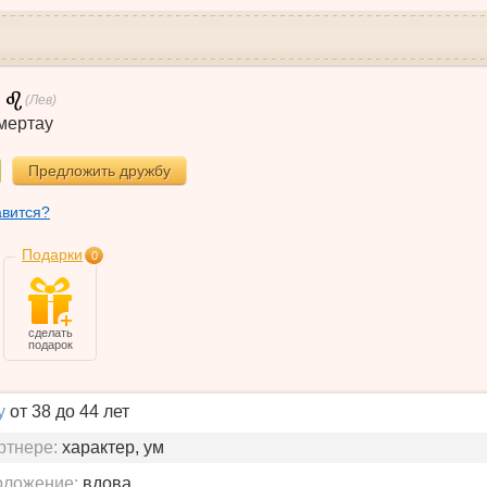
(Лев)
мертау
Предложить дружбу
авится?
Подарки
0
сделать
подарок
у
от 38 до 44 лет
ртнере:
характер, ум
оложение:
вдова