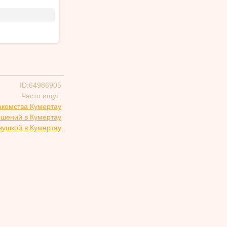
ID:64986905
Часто ищут:
акомства Кумертау
ошений в Кумертау
вушкой в Кумертау