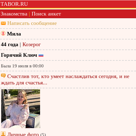
TABOR.RU
Знакомства
|
Поиск анкет
Написать сообщение
Мила
44 года
|
Козерог
Горячий Ключ
Была 19 июля в 00:00
Счастлив тот, кто умеет наслаждаться сегодня, и не
ждать для счастья...
Личные фото
(5)