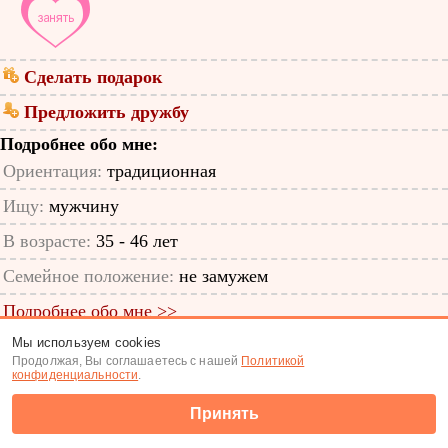
Сделать подарок
Предложить дружбу
Подробнее обо мне:
Ориентация:
традиционная
Ищу:
мужчину
В возрасте:
35 - 46 лет
Семейное положение:
не замужем
Подробнее обо мне >>
Мы используем cookies
ID анкеты: 65010874
Продолжая, Вы соглашаетесь с нашей
Политикой
конфиденциальности
.
Знакомства
|
Поиск анкет
Принять
(c) Tabor.ru 2026