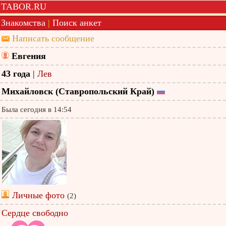
TABOR.RU
Знакомства
|
Поиск анкет
Написать сообщение
Евгения
43 года
|
Лев
Михайловск (Ставропольский Край)
Была сегодня в 14:54
Личные фото
(2)
Сердце свободно