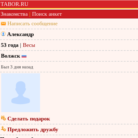
TABOR.RU
Знакомства
|
Поиск анкет
Написать сообщение
Александр
53 года
|
Весы
Волжск
Был 3 дня назад
Сделать подарок
Предложить дружбу