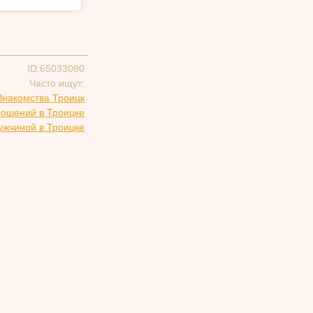
ID:65033080
Часто ищут:
Знакомства Троицк
ношений в Троицке
ужчиной в Троицке