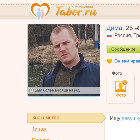
Дима
,
25
Россия
,
Тр
Сообщение
Он вам нра
Фото
1
Был
более месяца назад
Фото
Знакомство
Ищу
девушк
Типаж