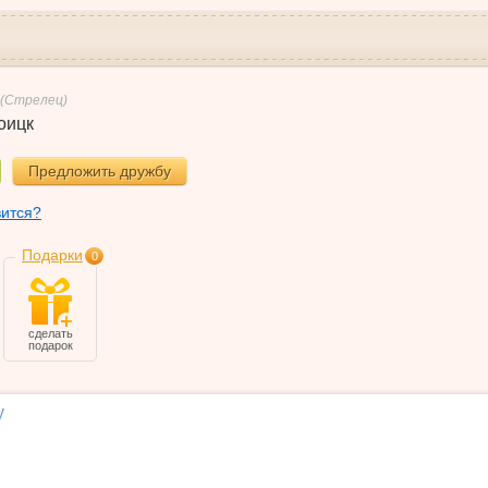
(Стрелец)
оицк
Предложить дружбу
вится?
Подарки
0
сделать
подарок
у