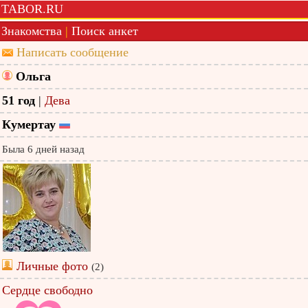
TABOR.RU
Знакомства
|
Поиск анкет
Написать сообщение
Ольга
51 год
|
Дева
Кумертау
Была 6 дней назад
Личные фото
(2)
Сердце свободно