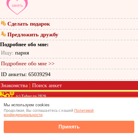
Сделать подарок
Предложить дружбу
Подробнее обо мне:
Ищу:
парня
Подробнее обо мне >>
ID анкеты: 65039294
Знакомства
|
Поиск анкет
(c) Tabor.ru 2026
Мы используем cookies
Продолжая, Вы соглашаетесь с нашей
Политикой
конфиденциальности
.
Принять