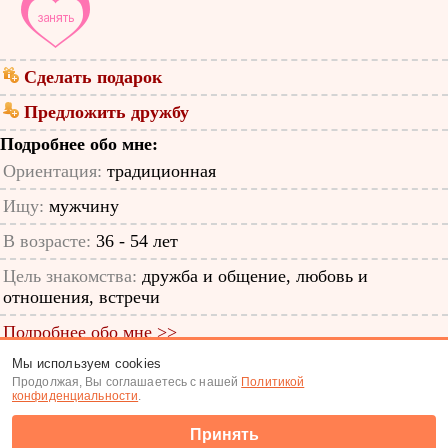
Сделать подарок
Предложить дружбу
Подробнее обо мне:
Ориентация:
традиционная
Ищу:
мужчину
В возрасте:
36 - 54 лет
Цель знакомства:
дружба и общение, любовь и
отношения, встречи
Подробнее обо мне >>
Мы используем cookies
ID анкеты: 65041580
Продолжая, Вы соглашаетесь с нашей
Политикой
конфиденциальности
.
Знакомства
|
Поиск анкет
Принять
(c) Tabor.ru 2026