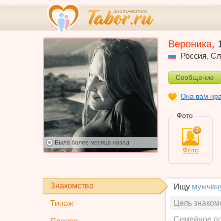
Вероника
,
Россия
,
Сл
Сообщение
Она вам нр
Фото
2
Была
более месяца назад
Фото
Знакомство
Ищу
мужчин
Цель знаком
Типаж
Семейное п