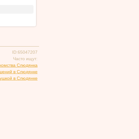
ID:65047207
Часто ищут:
комства Слюдянка
ошений в Слюдянке
вушкой в Слюдянке