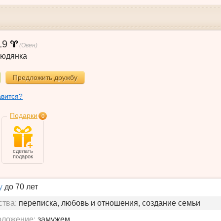
19
(Овен)
юдянка
Предложить дружбу
авится?
Подарки
0
сделать
подарок
у
до 70 лет
ства:
переписка, любовь и отношения, создание семьи
оложение:
замужем