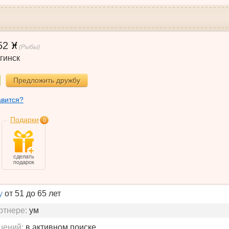
52
(Рыбы)
гинск
Предложить дружбу
авится?
Подарки
0
сделать
подарок
у
от 51 до 65 лет
ртнере:
ум
шений:
в активном поиске