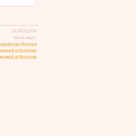
ID:65051034
Часто ищут:
накомства Ногинск
ошений в Ногинске
вушкой в Ногинске