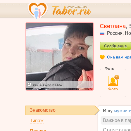
Светлана
,
Россия
,
Но
Сообщение
Она вам нр
Фото
1
Была
3 дня назад
Фото
Знакомство
Ищу
мужчин
Важное в па
Типаж
Статус отно