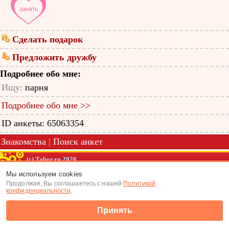
Сделать подарок
Предложить дружбу
Подробнее обо мне:
Ищу:
парня
Подробнее обо мне >>
ID анкеты: 65063354
Знакомства
|
Поиск анкет
(c) Tabor.ru 2026
Мы используем cookies
Продолжая, Вы соглашаетесь с нашей
Политикой
конфиденциальности
.
Принять