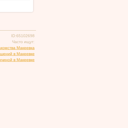
ID:65102698
Часто ищут:
акомства Макеевка
ошений в Макеевке
жчиной в Макеевке