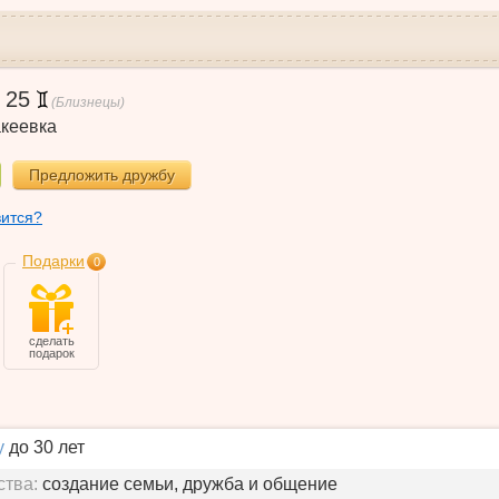
,
25
(Близнецы)
кеевка
Предложить дружбу
вится?
Подарки
0
сделать
подарок
у
до 30 лет
ства:
создание семьи, дружба и общение