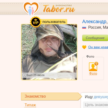
VIP
Александр
пользователь
Россия
,
Ма
Сообщение
Он вам нра
Фото
1
Фото
Был
25 июля
Знакомство
Ищу
девушк
Цель знаком
Типаж