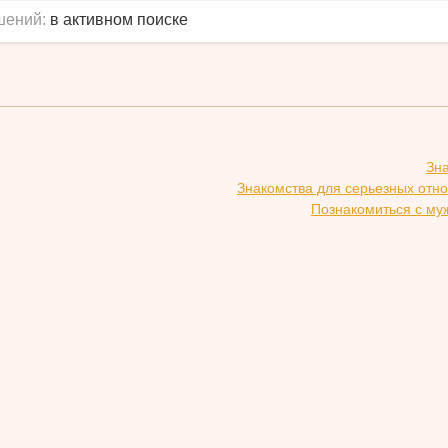
шений:
в активном поиске
Зн
Знакомства для серьезных отн
Познакомиться с му