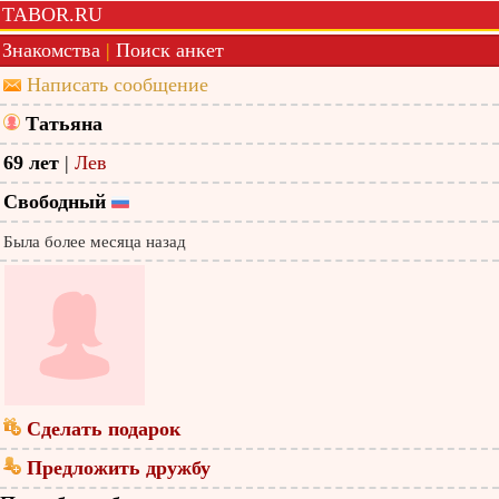
TABOR.RU
Знакомства
|
Поиск анкет
Написать сообщение
Татьяна
69 лет
|
Лев
Свободный
Была более месяца назад
Сделать подарок
Предложить дружбу