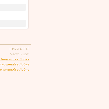
ID:65143515
Часто ищут:
Знакомства Лобня
отношений в Лобне
 мужчиной в Лобне