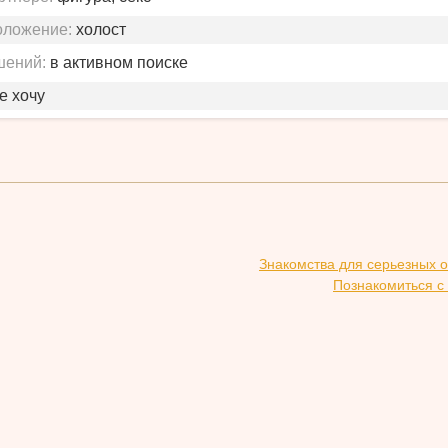
оложение:
холост
шений:
в активном поиске
не хочу
Знакомства для серьезных 
Познакомиться с