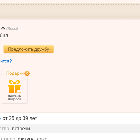
(Весы)
бня
Предложить дружбу
вится?
Подарки
0
сделать
подарок
у
от 25 до 39 лет
ства:
встречи
ртнере:
фигура, секс