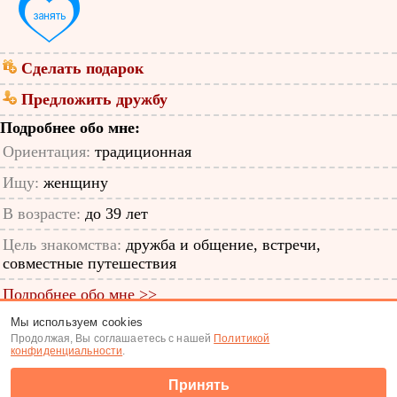
Сделать подарок
Предложить дружбу
Подробнее обо мне:
Ориентация:
традиционная
Ищу:
женщину
В возрасте:
до 39 лет
Цель знакомства:
дружба и общение, встречи,
совместные путешествия
Подробнее обо мне >>
Мы используем cookies
ID анкеты: 65158915
Продолжая, Вы соглашаетесь с нашей
Политикой
конфиденциальности
.
Знакомства
|
Поиск анкет
Принять
(c) Tabor.ru 2026