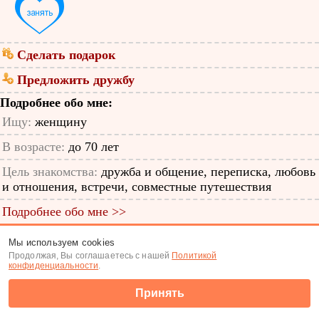
Сделать подарок
Предложить дружбу
Подробнее обо мне:
Ищу:
женщину
В возрасте:
до 70 лет
Цель знакомства:
дружба и общение, переписка, любовь
и отношения, встречи, совместные путешествия
Подробнее обо мне >>
ID анкеты: 65459993
Мы используем cookies
Продолжая, Вы соглашаетесь с нашей
Политикой
Знакомства
|
Поиск анкет
конфиденциальности
.
(c) Tabor.ru 2026
Принять