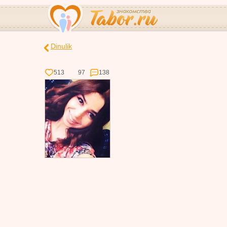
Dinulik
513
97
138