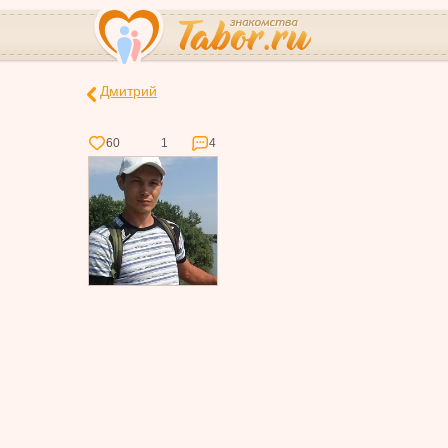
Дмитрий
60
1
4