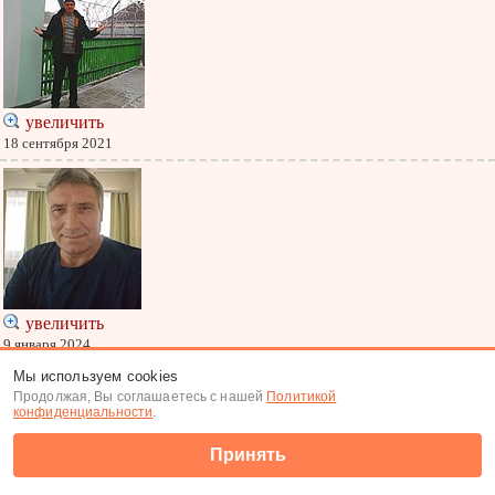
увеличить
18 сентября 2021
увеличить
9 января 2024
Мы используем cookies
Меню
|
К анкете
Продолжая, Вы соглашаетесь с нашей
Политикой
Меню
конфиденциальности
.
(c) Tabor.ru 2007-2026
Принять