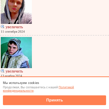
увеличить
11 сентября 2024
увеличить
13 ноября 2024
Мы используем cookies
Меню
|
К анкете
Продолжая, Вы соглашаетесь с нашей
Политикой
Меню
конфиденциальности
.
(c) Tabor.ru 2007-2026
Принять