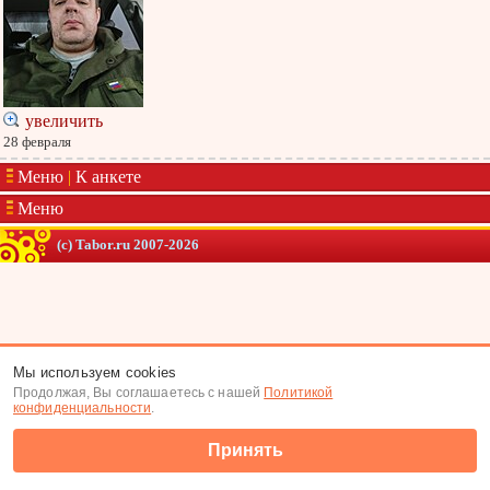
увеличить
28 февраля
Меню
|
К анкете
Меню
(c) Tabor.ru 2007-2026
Мы используем cookies
Продолжая, Вы соглашаетесь с нашей
Политикой
конфиденциальности
.
Принять